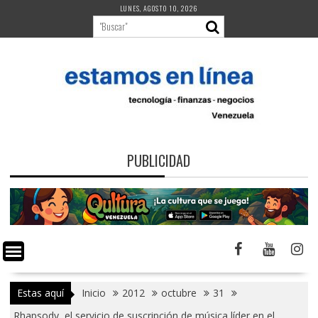
Saltar
LUNES, AGOSTO 10, 2026
al
contenido
PUBLICIDAD
Estas aquí
Inicio
2012
octubre
31
Rhapsody, el servicio de suscripción de música líder en el