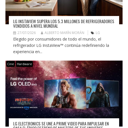
LG INSTAVIEW SUPERA LOS 5.3 MILLONES DE REFRIGERADORES
VENDIDOS A NIVEL MUNDIAL
27/07/2026
ALBERTO MARÍN MORÁN
LG
Elegido por consumidores de todo el mundo, el
refrigerador LG InstaView™ continúa redefiniendo la
experiencia en...
Cine
Hardware
LG ELECTRONICS SE UNE A PRIME VIDEO PARA IMPULSAR EN
CASA EL ÉPICO ESTRENO DE MASTERS OF THE UNIVERSE