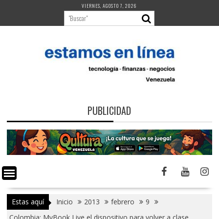
Saltar
VIERNES, AGOSTO 7, 2026
al
contenido
PUBLICIDAD
Estas aquí
Inicio
2013
febrero
9
Colombia: MyBook Live el dispositivo para volver a clase