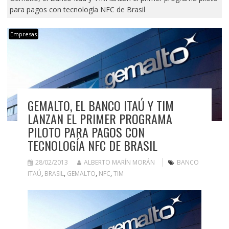
para pagos con tecnología NFC de Brasil
Empresas
GEMALTO, EL BANCO ITAÚ Y TIM
LANZAN EL PRIMER PROGRAMA
PILOTO PARA PAGOS CON
TECNOLOGÍA NFC DE BRASIL
28/02/2013
ALBERTO MARÍN MORÁN
BANCO
ITAÚ
,
BRASIL
,
GEMALTO
,
NFC
,
TIM