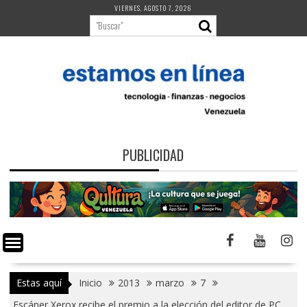
Saltar
VIERNES, AGOSTO 7, 2026
al
contenido
PUBLICIDAD
Estas aquí
Inicio
2013
marzo
7
Escáner Xerox recibe el premio a la elección del editor de PC