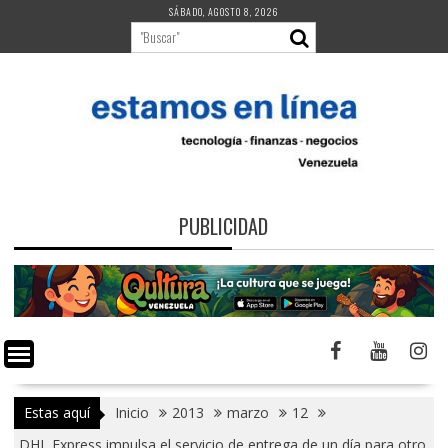
Saltar
SÁBADO, AGOSTO 8, 2026
al
contenido
PUBLICIDAD
Estas aquí
Inicio
2013
marzo
12
DHL Express impulsa el servicio de entrega de un día para otro