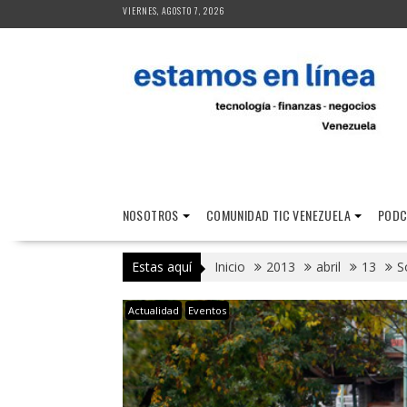
Saltar
VIERNES, AGOSTO 7, 2026
al
contenido
NOSOTROS
COMUNIDAD TIC VENEZUELA
PODC
Estas aquí
Inicio
2013
abril
13
S
Actualidad
Eventos