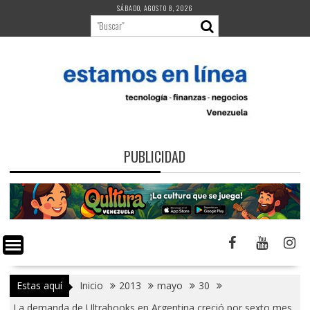
Saltar
SÁBADO, AGOSTO 8, 2026
al
contenido
PUBLICIDAD
Estas aquí
Inicio
2013
mayo
30
La demanda de Ultrabooks en Argentina creció por sexto mes