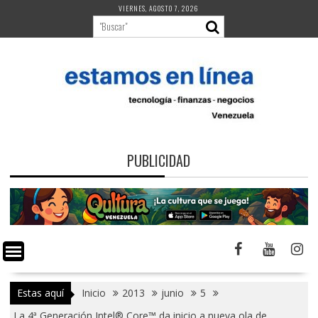
Saltar
VIERNES, AGOSTO 7, 2026
al
contenido
PUBLICIDAD
Estas aquí
Inicio
2013
junio
5
La 4ª Generación Intel® Core™ da inicio a nueva ola de