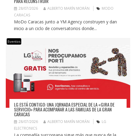
PARA RECONSTRUIR
28/07/2026
ALBERTO MARÍN MORÁN
MODO
CARACAS
MoDo Caracas junto a YM Agency construyen y dan
inicio a un ciclo de conversatorios donde...
Eventos
LG ESTÁ CONTIGO: UNA JORNADA ESPECIAL DE LA «GIRA DE
SERVICIO» PARA ACOMPAÑAR A LAS FAMILIAS DE LA GRAN
CARACAS
28/07/2026
ALBERTO MARÍN MORÁN
LG
ELECTRONICS
La compañía surcoreana sigue más que nunca de la