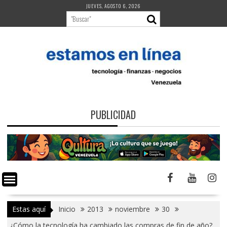
Saltar
JUEVES, AGOSTO 6, 2026
al
contenido
PUBLICIDAD
Estas aquí
Inicio
2013
noviembre
30
¿Cómo la tecnología ha cambiado las compras de fin de año?