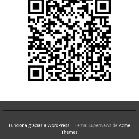
Funciona gracias a WordPress
|
Tema: SuperNews de
Acme
Themes