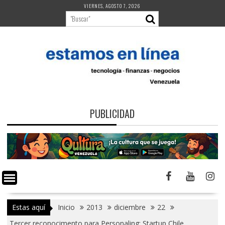
Saltar
VIERNES, AGOSTO 7, 2026
al
contenido
PUBLICIDAD
Estas aquí
Inicio
2013
diciembre
22
Tercer reconocimento para Personaling: Startup Chile.