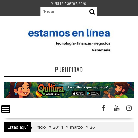
Saltar
VIERNES, AGOSTO 7, 2026
al
contenido
PUBLICIDAD
Estas aquí
Inicio
2014
marzo
26