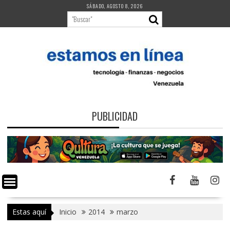
Saltar
SÁBADO, AGOSTO 8, 2026
al
contenido
PUBLICIDAD
Estas aquí
Inicio
2014
marzo