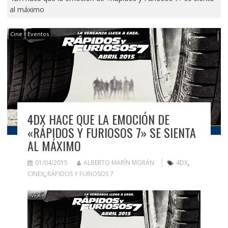
al máximo
Cine
Eventos
4DX HACE QUE LA EMOCIÓN DE
«RÁPIDOS Y FURIOSOS 7» SE SIENTA
AL MÁXIMO
01/04/2015
ALBERTO MARÍN MORÁN
4DX
,
CINEX
,
RÁPIDOS Y FURIOSOS 7