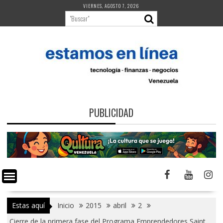
Saltar
VIERNES, AGOSTO 7, 2026
al
contenido
PUBLICIDAD
Estas aquí
Inicio
2015
abril
2
Cierre de la primera fase del Programa Emprendedores Saint