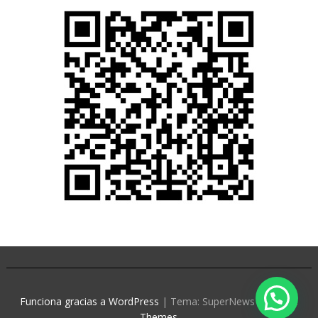
Funciona gracias a WordPress
|
Tema: SuperNews de
Acme
Themes