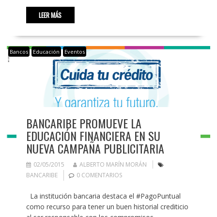
LEER MÁS
Bancos
Educación
Eventos
BANCARIBE PROMUEVE LA
EDUCACIÓN FINANCIERA EN SU
NUEVA CAMPAÑA PUBLICITARIA
02/05/2015
ALBERTO MARÍN MORÁN
BANCARIBE
0 COMENTARIOS
La institución bancaria destaca el #PagoPuntual
como recurso para tener un buen historial crediticio