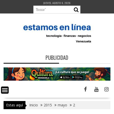
Saltar
JUEVES, AGOSTO 6, 2026
al
contenido
PUBLICIDAD
Estas aquí
Inicio
2015
mayo
2