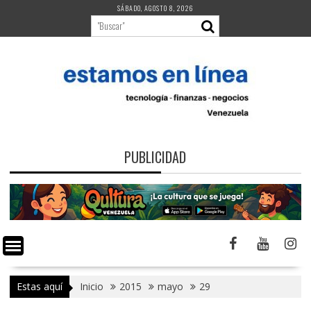
Saltar
SÁBADO, AGOSTO 8, 2026
al
contenido
PUBLICIDAD
Estas aquí
Inicio
2015
mayo
29