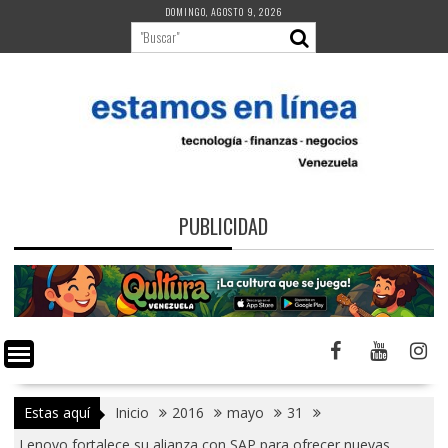
Saltar
DOMINGO, AGOSTO 9, 2026
al
contenido
PUBLICIDAD
Estas aquí
Inicio
2016
mayo
31
Lenovo fortalece su alianza con SAP para ofrecer nuevas