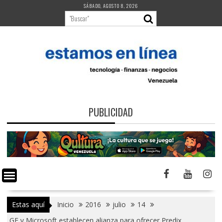
Saltar
SÁBADO, AGOSTO 8, 2026
al
contenido
PUBLICIDAD
Estas aquí
Inicio
2016
julio
14
GE y Microsoft establecen alianza para ofrecer Predix