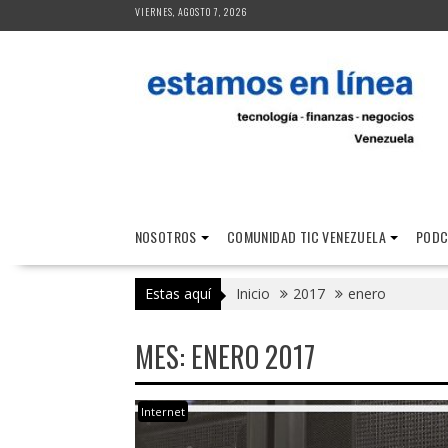
Saltar
VIERNES, AGOSTO 7, 2026
al
contenido
NOSOTROS
COMUNIDAD TIC VENEZUELA
PODC
Estas aquí
Inicio
2017
enero
MES:
ENERO 2017
Internet