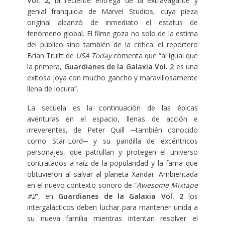
Vol. 2
, la reciente entrega de la extravagante y
genial franquicia de Marvel Studios, cuya pieza
original alcanzó de inmediato el estatus de
fenómeno global. El filme goza no solo de la estima
del público sino también de la crítica: el reportero
Brian Truitt de
USA Today
comenta que “al igual que
la primera,
Guardianes de la Galaxia Vol. 2
es una
exitosa joya con mucho gancho y maravillosamente
llena de locura”.
La secuela es la continuación de las épicas
aventuras en el espacio, llenas de acción e
irreverentes, de Peter Quill ─también conocido
como Star-Lord─ y su pandilla de excéntricos
personajes, que patrullan y protegen el universo
contratados a raíz de la popularidad y la fama que
obtuvieron al salvar al planeta Xandar. Ambientada
en el nuevo contexto sonoro de “
Awesome Mixtape
#2
”, en
Guardianes de la Galaxia Vol. 2
los
intergalácticos deben luchar para mantener unida a
su nueva familia mientras intentan resolver el