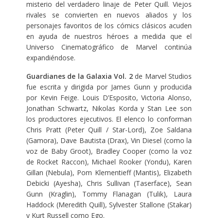
misterio del verdadero linaje de Peter Quill. Viejos
rivales se convierten en nuevos aliados y los
personajes favoritos de los cómics clásicos acuden
en ayuda de nuestros héroes a medida que el
Universo Cinematográfico de Marvel continúa
expandiéndose.
Guardianes de la Galaxia Vol. 2
de Marvel Studios
fue escrita y dirigida por James Gunn y producida
por Kevin Feige. Louis D’Esposito, Victoria Alonso,
Jonathan Schwartz, Nikolas Korda y Stan Lee son
los productores ejecutivos. El elenco lo conforman
Chris Pratt (Peter Quill / Star-Lord), Zoe Saldana
(Gamora), Dave Bautista (Drax), Vin Diesel (como la
voz de Baby Groot), Bradley Cooper (como la voz
de Rocket Raccon), Michael Rooker (Yondu), Karen
Gillan (Nebula), Pom Klementieff (Mantis), Elizabeth
Debicki (Ayesha), Chris Sullivan (Taserface), Sean
Gunn (Kraglin), Tommy Flanagan (Tulik), Laura
Haddock (Meredith Quill), Sylvester Stallone (Stakar)
y Kurt Russell como Ego.