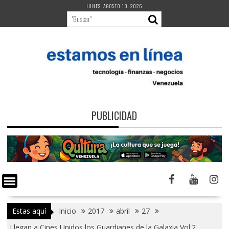
Saltar
LUNES, AGOSTO 10, 2026
al
contenido
PUBLICIDAD
Estas aquí
Inicio
2017
abril
27
Llegan a Cines Unidos los Guardianes de la Galaxia Vol.2