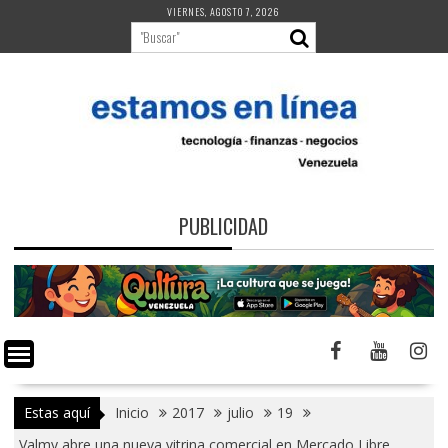
Saltar
VIERNES, AGOSTO 7, 2026
al
contenido
PUBLICIDAD
Estas aquí
Inicio
2017
julio
19
Valmy abre una nueva vitrina comercial en Mercado Libre