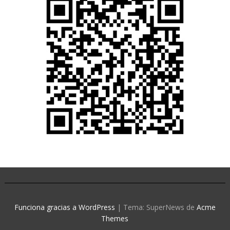
Funciona gracias a WordPress
|
Tema: SuperNews de
Acme
Themes