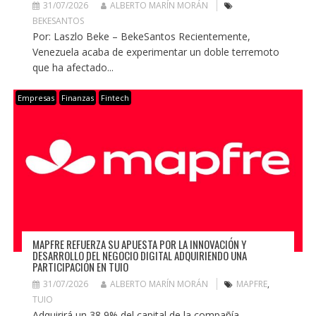
31/07/2026
ALBERTO MARÍN MORÁN
BEKESANTOS
Por: Laszlo Beke – BekeSantos Recientemente,
Venezuela acaba de experimentar un doble terremoto
que ha afectado...
Empresas
Finanzas
Fintech
MAPFRE REFUERZA SU APUESTA POR LA INNOVACIÓN Y
DESARROLLO DEL NEGOCIO DIGITAL ADQUIRIENDO UNA
PARTICIPACIÓN EN TUIO
31/07/2026
ALBERTO MARÍN MORÁN
MAPFRE
,
TUIO
Adquirirá un 38,9% del capital de la compañía,