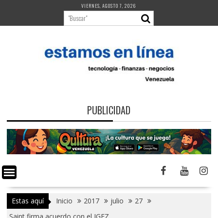
Saltar
VIERNES, AGOSTO 7, 2026
al
contenido
PUBLICIDAD
Estas aquí
Inicio
2017
julio
27
Saint firma acuerdo con el IGEZ