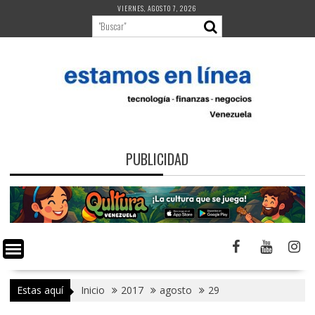
Saltar
VIERNES, AGOSTO 7, 2026
al
contenido
PUBLICIDAD
Estas aquí
Inicio
2017
agosto
29