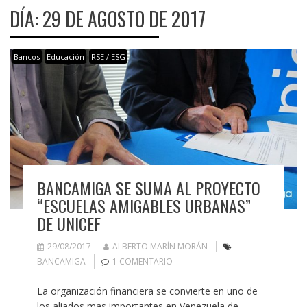
DÍA:
29 DE AGOSTO DE 2017
Bancos
Educación
RSE / ESG
BANCAMIGA SE SUMA AL PROYECTO
“ESCUELAS AMIGABLES URBANAS”
DE UNICEF
29/08/2017
ALBERTO MARÍN MORÁN
BANCAMIGA
1 COMENTARIO
La organización financiera se convierte en uno de
los aliados mas importantes en Venezuela de