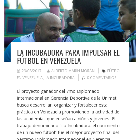
LA INCUBADORA PARA IMPULSAR EL
FÚTBOL EN VENEZUELA
29/08/2017
ALBERTO MARÍN MORÁN
FÚTBOL
EN VENEZUELA
,
LA INCUBADORA
0 COMENTARIOS
El proyecto ganador del 7mo Diplomado
Internacional en Gerencia Deportiva de la Unimet
busca desarrollar, organizar y fortalecer esta
práctica en Venezuela promoviendo la actividad de
las academias que enseñan a niños y jóvenes El
trabajo denominado “La Incubadora: el nacimiento
de un nuevo fútbol” fue el mejor proyecto final del
Séptimo Diplomado Internacional en Gerencia