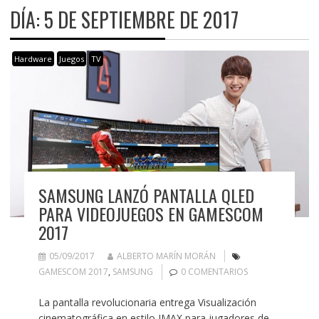
DÍA:
5 DE SEPTIEMBRE DE 2017
Hardware
Juegos
TV
SAMSUNG LANZÓ PANTALLA QLED
PARA VIDEOJUEGOS EN GAMESCOM
2017
05/09/2017
ALBERTO MARÍN MORÁN
GAMESCOM 2017
,
SAMSUNG
0 COMENTARIOS
La pantalla revolucionaria entrega Visualización
cinematográfica en estilo IMAX para jugadores de