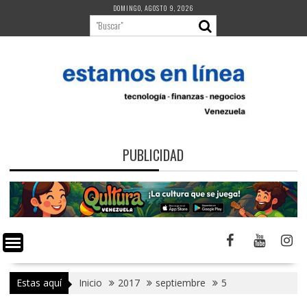
Saltar
DOMINGO, AGOSTO 9, 2026
al
contenido
PUBLICIDAD
Estas aquí
Inicio
2017
septiembre
5