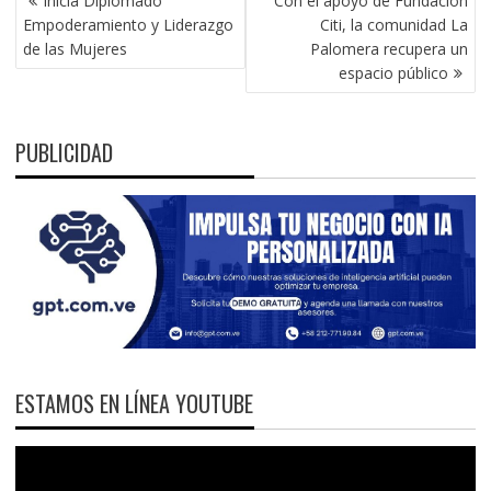
Inicia Diplomado
Con el apoyo de Fundación
DE
Empoderamiento y Liderazgo
Citi, la comunidad La
ENTRADAS
de las Mujeres
Palomera recupera un
espacio público
PUBLICIDAD
ESTAMOS EN LÍNEA YOUTUBE