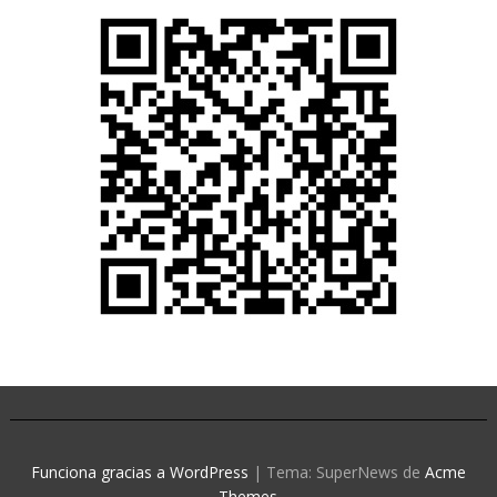
Funciona gracias a WordPress
|
Tema: SuperNews de
Acme
Themes