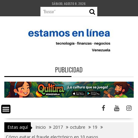
Saltar
SÁBADO, AGOSTO 8, 2026
al
contenido
PUBLICIDAD
Estas aquí
Inicio
2017
octubre
19
Cómo evitar el fraude electrónico en 10 pasos