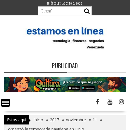
Saltar
MIÉRCOLES, AGOSTO 5, 2026
al
contenido
PUBLICIDAD
Estas aquí
Inicio
2017
noviembre
11
Comenzó la temporada navideña en Linio