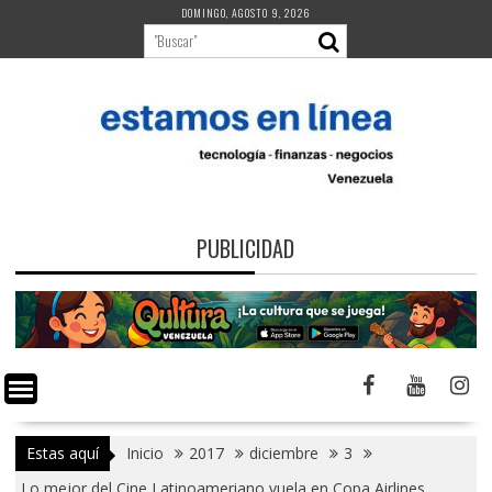
Saltar
DOMINGO, AGOSTO 9, 2026
al
contenido
PUBLICIDAD
Estas aquí
Inicio
2017
diciembre
3
Lo mejor del Cine Latinoameriano vuela en Copa Airlines