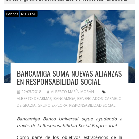
Bancos
RSE / ESG
BANCAMIGA SUMA NUEVAS ALIANZAS
EN RESPONSABILIDAD SOCIAL
22/05/2018
ALBERTO MARÍN MORÁN
ALBERTO DE ARMAS
,
BANCAMIGA
,
BENEFICIADOS
,
CARMELO
DE GRAZIA
,
GRUPO EXPLORA
,
RESPONSABILIDAD SOCIAL
Bancamiga Banco Universal sigue ayudando a
través de la Responsabilidad Social Empresarial
Como parte de los objetivos estratégicos de la