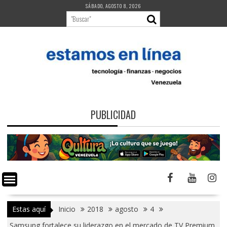
Saltar
SÁBADO, AGOSTO 8, 2026
al
contenido
PUBLICIDAD
Estas aquí
Inicio
2018
agosto
4
Samsung fortalece su liderazgo en el mercado de TV Premium