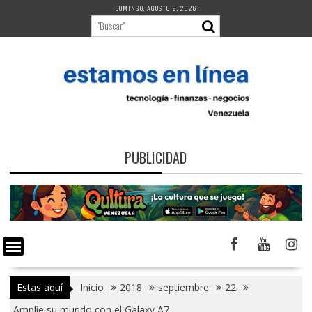
Saltar
DOMINGO, AGOSTO 9, 2026
al
contenido
PUBLICIDAD
Estas aquí
Inicio
2018
septiembre
22
Amplíe su mundo con el Galaxy A7