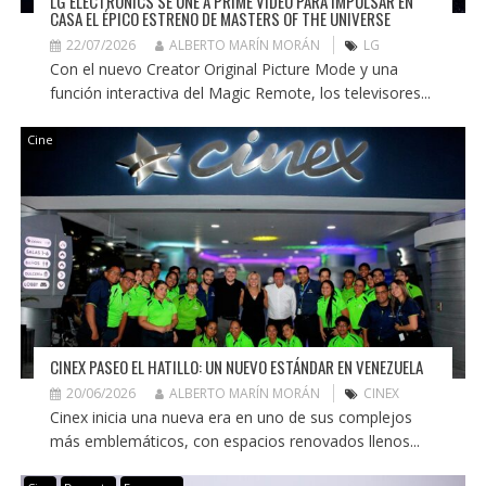
LG ELECTRONICS SE UNE A PRIME VIDEO PARA IMPULSAR EN
CASA EL ÉPICO ESTRENO DE MASTERS OF THE UNIVERSE
22/07/2026
ALBERTO MARÍN MORÁN
LG
Con el nuevo Creator Original Picture Mode y una
función interactiva del Magic Remote, los televisores...
Cine
CINEX PASEO EL HATILLO: UN NUEVO ESTÁNDAR EN VENEZUELA
20/06/2026
ALBERTO MARÍN MORÁN
CINEX
Cinex inicia una nueva era en uno de sus complejos
más emblemáticos, con espacios renovados llenos...