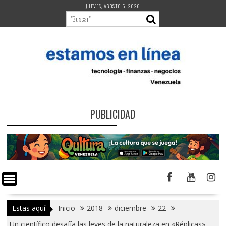
Saltar
JUEVES, AGOSTO 6, 2026
al
contenido
PUBLICIDAD
Estas aquí
Inicio
2018
diciembre
22
Un científico desafía las leyes de la naturaleza en «Réplicas»