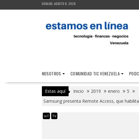
Saltar
SÁBADO, AGOSTO 8, 2026
al
contenido
NOSOTROS
COMUNIDAD TIC VENEZUELA
PODC
Estas aquí
Inicio
2019
enero
5
Samsung presenta Remote Access, que habilita el
IoT
TV