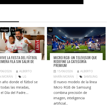
Hogar
TV
TV
MICRO RGB: UN TELEVISOR QUE
VIVE LA FIESTA DEL FÚTBOL
REDEFINE LA CATEGORÍA
IMERA FILA SIN SALIR DE
PREMIUM
15/06/2026
ALBERTO
/06/2026
ALBERTO
MARÍN MORÁN
SAMSUNG
N MORÁN
LG
El nuevo modelo de la línea
n año donde el fútbol se
Micro RGB de Samsung
 todas las miradas,
combina precisión de
 el Día del Padre....
imagen, inteligencia
artificial...