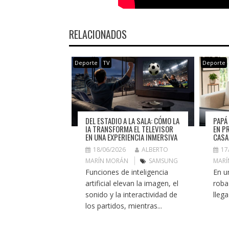
RELACIONADOS
Deporte
TV
Deporte
DEL ESTADIO A LA SALA: CÓMO LA
PAPÁ 
IA TRANSFORMA EL TELEVISOR
EN PR
EN UNA EXPERIENCIA INMERSIVA
CASA
18/06/2026
ALBERTO
17
MARÍN MORÁN
SAMSUNG
MARÍ
Funciones de inteligencia
En u
artificial elevan la imagen, el
roba
sonido y la interactividad de
llega
los partidos, mientras...