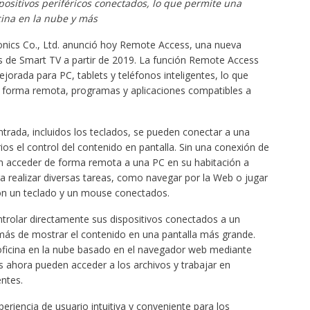
positivos periféricos conectados, lo que permite una
cina en la nube y más
nics Co., Ltd. anunció hoy Remote Access, una nueva
as de Smart TV a partir de 2019. La función Remote Access
jorada para PC, tablets y teléfonos inteligentes, lo que
e forma remota, programas y aplicaciones compatibles a
trada, incluidos los teclados, se pueden conectar a una
os el control del contenido en pantalla. Sin una conexión de
n acceder de forma remota a una PC en su habitación a
ara realizar diversas tareas, como navegar por la Web o jugar
 con un teclado y un mouse conectados.
trolar directamente sus dispositivos conectados a un
más de mostrar el contenido en una pantalla más grande.
oficina en la nube basado en el navegador web mediante
ahora pueden acceder a los archivos y trabajar en
ntes.
iencia de usuario intuitiva y conveniente para los