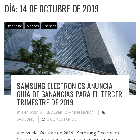
DÍA:
14 DE OCTUBRE DE 2019
Empresas
Eventos
Finanzas
SAMSUNG ELECTRONICS ANUNCIA
GUÍA DE GANANCIAS PARA EL TERCER
TRIMESTRE DE 2019
14/10/2019
ALBERTO MARÍN MORÁN
SAMSUNG
0 COMENTARIOS
Venezuela. Octubre de 2019– Samsung Electronics
Co., Ltd. anunció hoy su guía de ganancias para el