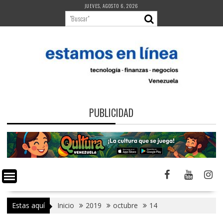
Saltar
JUEVES, AGOSTO 6, 2026
al
contenido
PUBLICIDAD
Estas aquí
Inicio
2019
octubre
14