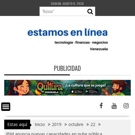
Saltar
SÁBADO, AGOSTO 8, 2026
al
contenido
PUBLICIDAD
Estas aquí
Inicio
2019
octubre
22
IBM anuncia nuevas capacidades en nube pública