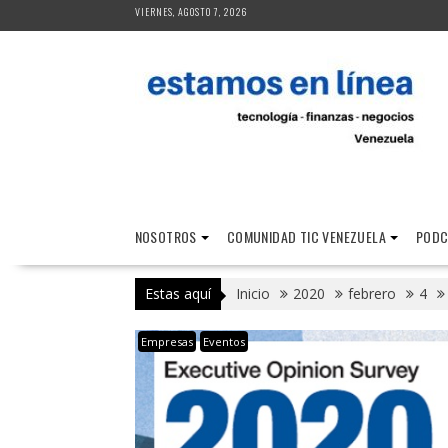
Saltar
VIERNES, AGOSTO 7, 2026
al
contenido
NOSOTROS
COMUNIDAD TIC VENEZUELA
PODC
Estas aquí
Inicio
2020
febrero
4
Empresas
Eventos