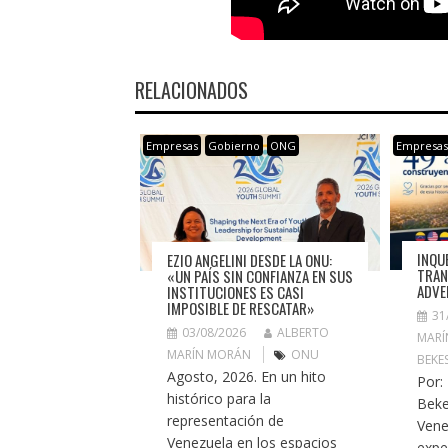
RELACIONADOS
Empresas
Gobierno
ONG
Empresa
INQU
EZIO ANGELINI DESDE LA ONU:
TRAN
«UN PAÍS SIN CONFIANZA EN SUS
ADVE
INSTITUCIONES ES CASI
IMPOSIBLE DE RESCATAR»
31
03/08/2026
ALBERTO
MARÍ
MARÍN MORÁN
ONU
BEKE
Agosto, 2026. En un hito
Por:
histórico para la
Beke
representación de
Vene
Venezuela en los espacios
expe