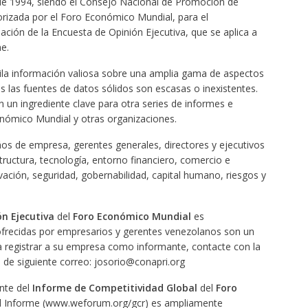
de 1994, siendo el Consejo Nacional de Promoción de
orizada por el Foro Económico Mundial, para el
ación de la Encuesta de Opinión Ejecutiva, que se aplica a
e.
la información valiosa sobre una amplia gama de aspectos
es las fuentes de datos sólidos son escasas o inexistentes.
 un ingrediente clave para otra series de informes e
onómico Mundial y otras organizaciones.
os de empresa, gerentes generales, directores y ejecutivos
tructura, tecnología, entorno financiero, comercio e
ación, seguridad, gobernabilidad, capital humano, riesgos y
n Ejecutiva
del
Foro Económico Mundial
es
ofrecidas por empresarios y gerentes venezolanos son un
a registrar a su empresa como informante, contacte con la
de siguiente correo: josorio@conapri.org
nte del
Informe de Competitividad Global
del
Foro
el Informe (www.weforum.org/gcr) es ampliamente