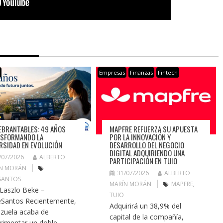
s
Empresas
Finanzas
Fintech
EBRANTABLES: 49 AÑOS
MAPFRE REFUERZA SU APUESTA
SFORMANDO LA
POR LA INNOVACIÓN Y
RSIDAD EN EVOLUCIÓN
DESARROLLO DEL NEGOCIO
DIGITAL ADQUIRIENDO UNA
/07/2026
ALBERTO
PARTICIPACIÓN EN TUIO
N MORÁN
31/07/2026
ALBERTO
SANTOS
MARÍN MORÁN
MAPFRE
,
 Laszlo Beke –
TUIO
Santos Recientemente,
Adquirirá un 38,9% del
zuela acaba de
capital de la compañía,
rimentar un doble