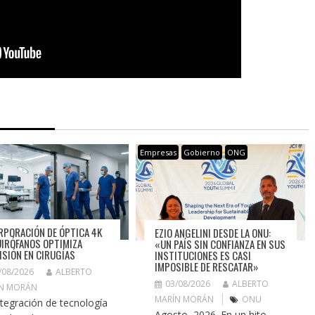
Empresas
Gobierno
ONG
RPORACIÓN DE ÓPTICA 4K
EZIO ANGELINI DESDE LA ONU:
UIRÓFANOS OPTIMIZA
«UN PAÍS SIN CONFIANZA EN SUS
ISIÓN EN CIRUGÍAS
INSTITUCIONES ES CASI
IMPOSIBLE DE RESCATAR»
/08/2026
ALBERTO
03/08/2026
ALBERTO
N MORÁN
MARÍN MORÁN
ONU
ntegración de tecnología
Agosto, 2026. En un hito