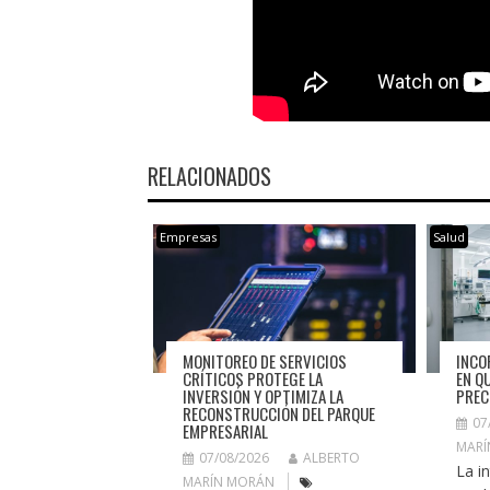
RELACIONADOS
Empresas
Salud
INCO
MONITOREO DE SERVICIOS
EN Q
CRÍTICOS PROTEGE LA
PREC
INVERSIÓN Y OPTIMIZA LA
RECONSTRUCCIÓN DEL PARQUE
07
EMPRESARIAL
MARÍ
07/08/2026
ALBERTO
La i
MARÍN MORÁN