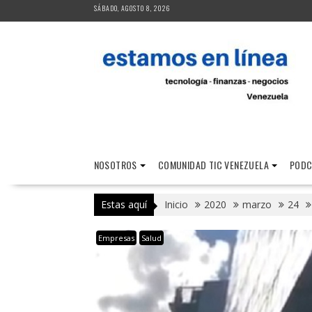
Saltar
SÁBADO, AGOSTO 8, 2026
al
contenido
NOSOTROS
COMUNIDAD TIC VENEZUELA
PODC
Estas aquí
Inicio
2020
marzo
24
Empresas
Salud