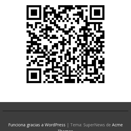
Funciona gracias a WordPress
|
Tema: SuperNews de
Acme