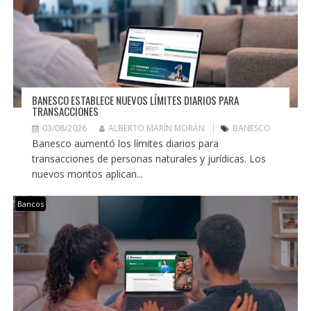
BANESCO ESTABLECE NUEVOS LÍMITES DIARIOS PARA
TRANSACCIONES
03/08/2026
ALBERTO MARÍN MORÁN
BANESCO
Banesco aumentó los límites diarios para
transacciones de personas naturales y jurídicas. Los
nuevos montos aplican...
Bancos