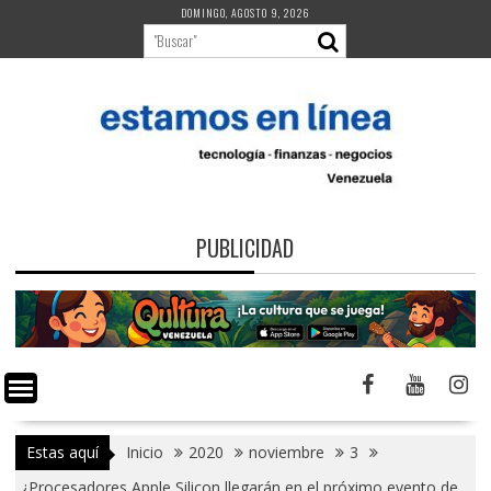
Saltar
DOMINGO, AGOSTO 9, 2026
al
contenido
PUBLICIDAD
Estas aquí
Inicio
2020
noviembre
3
¿Procesadores Apple Silicon llegarán en el próximo evento de