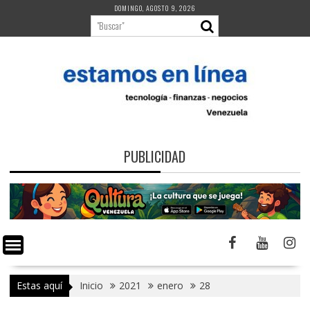
Saltar
DOMINGO, AGOSTO 9, 2026
al
contenido
PUBLICIDAD
Estas aquí
Inicio
2021
enero
28