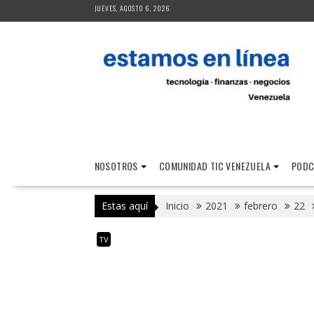
Saltar
JUEVES, AGOSTO 6, 2026
al
contenido
NOSOTROS
COMUNIDAD TIC VENEZUELA
PODC
Estas aquí
Inicio
2021
febrero
22
TV