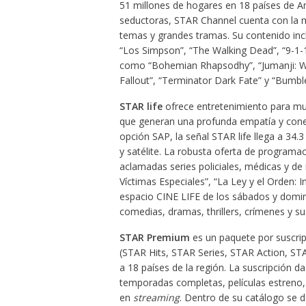
51 millones de hogares en 18 países de Amé
seductoras, STAR Channel cuenta con la m
temas y grandes tramas. Su contenido incl
“Los Simpson”, “The Walking Dead”, “9-1-1”,
como “Bohemian Rhapsodhy”, “Jumanji: Wel
Fallout”, “Terminator Dark Fate” y “Bumb
STAR life
ofrece entretenimiento para muj
que generan una profunda empatía y cone
opción SAP, la señal STAR life llega a 34.
y satélite. La robusta oferta de programac
aclamadas series policiales, médicas y de 
Víctimas Especiales”, “La Ley y el Orden: 
espacio CINE LIFE de los sábados y domin
comedias, dramas, thrillers, crímenes y 
STAR Premium
es un paquete por suscrip
(STAR Hits, STAR Series, STAR Action, S
a 18 países de la región. La suscripción d
temporadas completas, películas estreno,
en
streaming
. Dentro de su catálogo se 