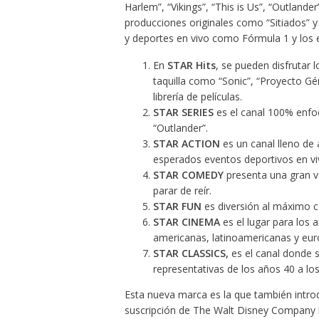
Harlem”, “Vikings”, “This is Us”, “Outlander
producciones originales como “Sitiados” y 
y deportes en vivo como Fórmula 1 y lo
En
STAR Hits
, se pueden disfrutar 
taquilla como “Sonic”, “Proyecto Gé
librería de películas.
STAR SERIES
es el canal 100% enfoc
“Outlander”.
STAR ACTION
es un canal lleno de a
esperados eventos deportivos en v
STAR COMEDY
presenta una gran v
parar de reír.
STAR FUN
es diversión al máximo c
STAR CINEMA
es el lugar para los
americanas, latinoamericanas y eur
STAR CLASSICS,
es el canal donde s
representativas de los años 40 a lo
Esta nueva marca es la que también introd
suscripción de The Walt Disney Company 