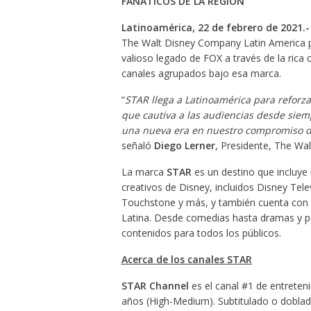
FANÁTICOS DE LA REGIÓN
Latinoamérica, 22 de febrero de 2021.-
The Walt Disney Company Latin America 
valioso legado de FOX a través de la rica
canales agrupados bajo esa marca.
“
STAR llega a Latinoamérica para reforz
que cautiva a las audiencias desde siem
una nueva era en nuestro compromiso de 
señaló
Diego Lerner
, Presidente, The Wa
La marca
STAR
es un destino que incluye m
creativos de Disney, incluidos Disney Tele
Touchstone y más, y también cuenta con p
Latina. Desde comedias hasta dramas y p
contenidos para todos los públicos.
Acerca de los canales STAR
STAR Channel
es el canal #1 de entreten
años (High-Medium). Subtitulado o doblad