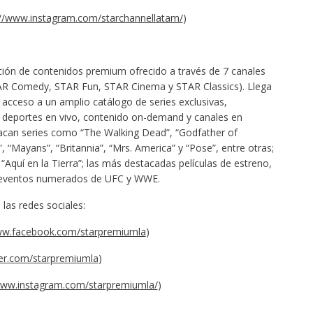
://www.instagram.com/starchannellatam/
)
ión de contenidos premium ofrecido a través de 7 canales
TAR Comedy, STAR Fun, STAR Cinema y STAR Classics). Llega
a acceso a un amplio catálogo de series exclusivas,
 deportes en vivo, contenido on-demand y canales en
acan series como “The Walking Dead”, “Godfather of
”, “Mayans”, “Britannia”, “Mrs. America” y “Pose”, entre otras;
“Aquí en la Tierra”; las más destacadas películas de estreno,
s eventos numerados de UFC y WWE.
as redes sociales:
ww.facebook.com/starpremiumla
)
tter.com/starpremiumla
)
www.instagram.com/starpremiumla/
)