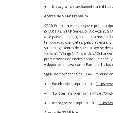
●
Instagram:
starchannellatam (
https
Acerca de STAR Premium
STAR Premium es un paquete por suscripc
(STAR Hits, STAR Series, STAR Action, S
a 18 países de la región. La suscripción d
temporadas completas, películas estreno,
streaming. Dentro de su catálogo se dest
Harlem”, “Vikings”, “This is Us”, “Outlander
producciones originales como “Sitiados” y 
y deportes en vivo como Fórmula 1 y lo
Sigue las novedades de STAR Premium en l
●
Facebook:
starpremiumla (
https://w
●
Twitter:
starpremiumla (
https://twi
●
Instagram:
starpremiumla (
https://
Acerca de STAR life