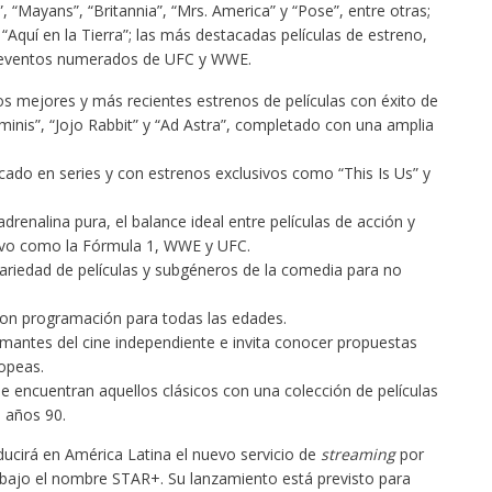
”, “Mayans”, “Britannia”, “Mrs. America” y “Pose”, entre otras;
“Aquí en la Tierra”; las más destacadas películas de estreno,
s eventos numerados de UFC y WWE.
los mejores y más recientes estrenos de películas con éxito de
minis”, “Jojo Rabbit” y “Ad Astra”, completado con una amplia
ado en series y con estrenos exclusivos como “This Is Us” y
drenalina pura, el balance ideal entre películas de acción y
ivo como la Fórmula 1, WWE y UFC.
ariedad de películas y subgéneros de la comedia para no
on programación para todas las edades.
 amantes del cine independiente e invita conocer propuestas
opeas.
e encuentran aquellos clásicos con una colección de películas
s años 90.
ucirá en América Latina el nuevo servicio de
streaming
por
bajo el nombre STAR+. Su lanzamiento está previsto para