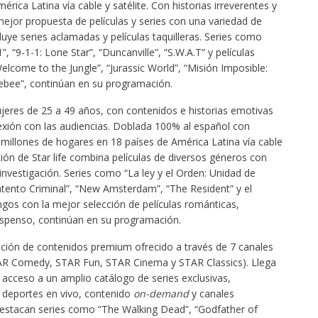
rica Latina vía cable y satélite. Con historias irreverentes y
ejor propuesta de películas y series con una variedad de
uye series aclamadas y películas taquilleras. Series como
 “9-1-1: Lone Star”, “Duncanville”, “S.W.A.T” y películas
come to the Jungle”, “Jurassic World”, “Misión Imposible:
lebee”, continúan en su programación.
eres de 25 a 49 años, con contenidos e historias emotivas
xión con las audiencias. Doblada 100% al español con
3 millones de hogares en 18 países de América Latina vía cable
ión de Star life combina películas de diversos géneros con
investigación. Series como “La ley y el Orden: Unidad de
Intento Criminal”, “New Amsterdam”, “The Resident” y el
gos con la mejor selección de películas románticas,
suspenso, continúan en su programación.
ción de contenidos premium ofrecido a través de 7 canales
TAR Comedy, STAR Fun, STAR Cinema y STAR Classics). Llega
a acceso a un amplio catálogo de series exclusivas,
 deportes en vivo, contenido
on-demand
y canales
destacan series como “The Walking Dead”, “Godfather of