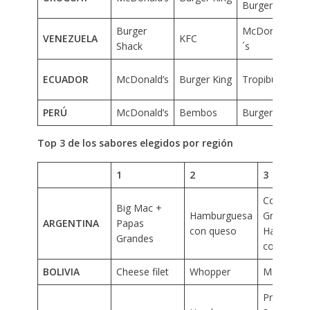
Burger
Burger
McDonald
P
VENEZUELA
KFC
Shack
´s
ECUADOR
McDonald’s
Burger King
Tropiburger
d
PERÚ
McDonald’s
Bembos
Burger King
C
Top 3 de los sabores elegidos por región
1
2
3
Combo
Big Mac +
Hamburguesa
Grande Tri
ARGENTINA
Papas
con queso
Hamburgu
Grandes
con Ques
BOLIVIA
Cheese filet
Whopper
Magnifica
Promo Ce