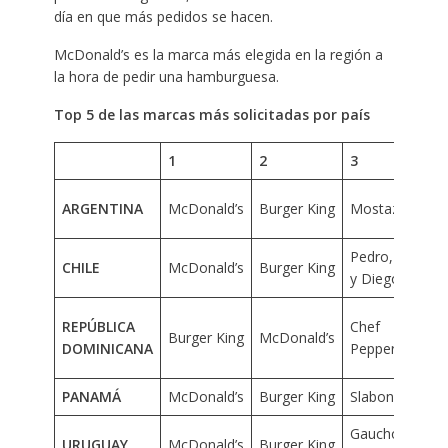
día en que más pedidos se hacen.
McDonald’s es la marca más elegida en la región a
la hora de pedir una hamburguesa.
Top 5 de las marcas más solicitadas por país
1
2
3
M
ARGENTINA
McDonald’s
Burger King
Mostaza
Pedro, Juan
CHILE
McDonald’s
Burger King
y Diego
REPÚBLICA
Chef
Burger King
McDonald’s
DOMINICANA
Pepper
PANAMÁ
McDonald’s
Burger King
Slabon
C
Gaucho
URUGUAY
McDonald’s
Burger King