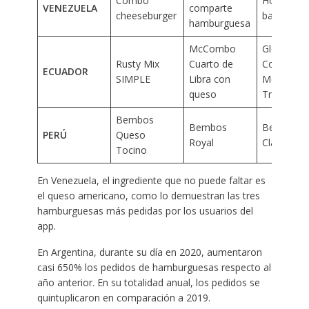
Combo
Holy chee
VENEZUELA
comparte
cheeseburger
bacon
hamburguesa
McCombo
Glovo W
Rusty Mix
Cuarto de
Combo
ECUADOR
SIMPLE
Libra con
Mediano
queso
Triple car
Bembos
Bembos
Bembos
PERÚ
Queso
Royal
Clásica
Tocino
En Venezuela, el ingrediente que no puede faltar es
el queso americano, como lo demuestran las tres
hamburguesas más pedidas por los usuarios del
app.
En Argentina, durante su día en 2020, aumentaron
casi 650% los pedidos de hamburguesas respecto al
año anterior. En su totalidad anual, los pedidos se
quintuplicaron en comparación a 2019.