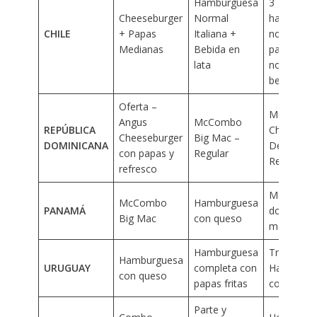
Hamburguesa
3
Cheeseburger
Normal
hamburgu
CHILE
+ Papas
Italiana +
normales 
Medianas
Bebida en
papas frit
lata
normales 
bebida 1.5
Oferta –
McAhorro
Angus
McCombo
REPÚBLICA
Cheesebur
Cheeseburger
Big Mac –
DOMINICANA
Deluxe –
con papas y
Regular
Regular
refresco
McCombo
McCombo
Hamburguesa
PANAMÁ
doble Big
Big Mac
con queso
mediano
Hamburguesa
Triple
Hamburguesa
URUGUAY
completa con
Hamburgu
con queso
papas fritas
con queso
Parte y