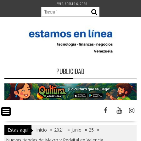
Saltar
JUEVES, AGOSTO 6, 2026
al
contenido
PUBLICIDAD
Estas aquí
Inicio
2021
junio
25
Nuevas tiendas de Makro y Redvital en Valencia