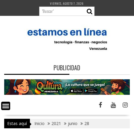
Saltar
VIERNES, AGOSTO 7, 2026
al
contenido
PUBLICIDAD
Estas aquí
Inicio
2021
junio
28