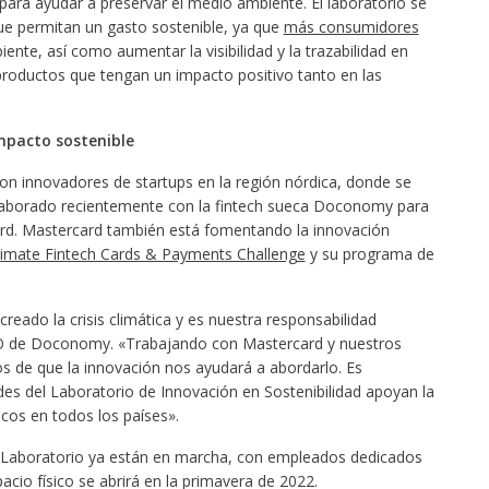
ara ayudar a preservar el medio ambiente. El laboratorio se
ue permitan un gasto sostenible, ya que
más consumidores
nte, así como aumentar la visibilidad y la trazabilidad en
productos que tengan un impacto positivo tanto en las
mpacto sostenible
con innovadores de startups en la región nórdica, donde se
olaborado recientemente con la fintech sueca Doconomy para
d. Mastercard también está fomentando la innovación
limate Fintech Cards & Payments Challenge
y su programa de
eado la crisis climática y es nuestra responsabilidad
EO de Doconomy. «Trabajando con Mastercard y nuestros
 de que la innovación nos ayudará a abordarlo. Es
des del Laboratorio de Innovación en Sostenibilidad apoyan la
ncos en todos los países».
el Laboratorio ya están en marcha, con empleados dedicados
pacio físico se abrirá en la primavera de 2022.