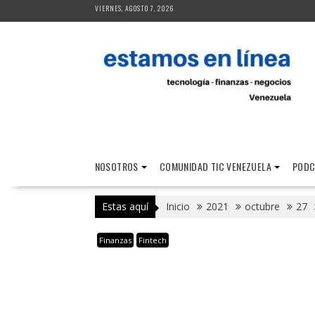
Saltar
VIERNES, AGOSTO 7, 2026
al
contenido
NOSOTROS
COMUNIDAD TIC VENEZUELA
PODC
Estas aquí
Inicio
2021
octubre
27
Finanzas
Fintech