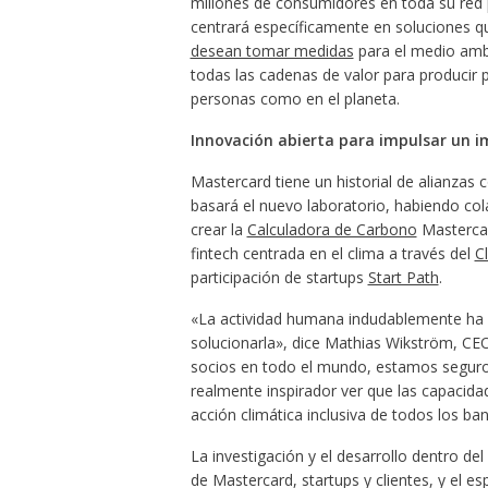
millones de consumidores en toda su red p
centrará específicamente en soluciones q
desean tomar medidas
para el medio ambie
todas las cadenas de valor para producir 
personas como en el planeta.
Innovación abierta para impulsar un i
Mastercard tiene un historial de alianzas 
basará el nuevo laboratorio, habiendo c
crear la
Calculadora de Carbono
Mastercar
fintech centrada en el clima a través del
C
participación de startups
Start Path
.
«La actividad humana indudablemente ha cr
solucionarla», dice Mathias Wikström, C
socios en todo el mundo, estamos seguros
realmente inspirador ver que las capacida
acción climática inclusiva de todos los ba
La investigación y el desarrollo dentro d
de Mastercard, startups y clientes, y el es