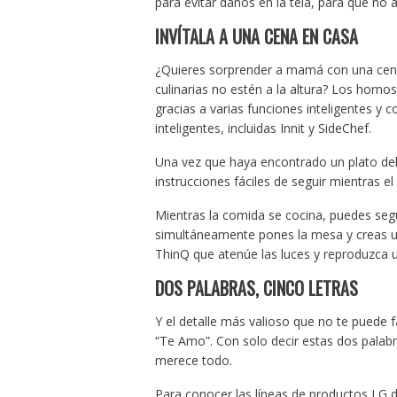
para evitar daños en la tela, para que no
INVÍTALA A UNA CENA EN CASA
¿Quieres sorprender a mamá con una cena 
culinarias no estén a la altura? Los horn
gracias a varias funciones inteligentes y
inteligentes, incluidas Innit y SideChef.
Una vez que haya encontrado un plato deli
instrucciones fáciles de seguir mientras e
Mientras la comida se cocina, puedes segu
simultáneamente pones la mesa y creas u
ThinQ que atenúe las luces y reproduzca u
DOS PALABRAS, CINCO LETRAS
Y el detalle más valioso que no te puede 
“Te Amo”. Con solo decir estas dos palab
merece todo.
Para conocer las líneas de productos LG 