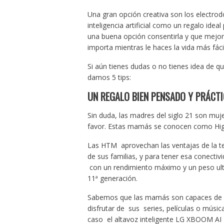
Una gran opción creativa son los electrod
inteligencia artificial como un regalo ide
una buena opción consentirla y que mejor
importa mientras le haces la vida más fác
Si aún tienes dudas o no tienes idea de qu
damos 5 tips:
UN REGALO BIEN PENSADO Y PRÁCT
Sin duda, las madres del siglo 21 son muj
favor. Estas mamás se conocen como Hi
Las HTM aprovechan las ventajas de la tecno
de sus familias, y para tener esa conect
con un rendimiento máximo y un peso ultr
11ª generación.
Sabemos que las mamás son capaces de 
disfrutar de sus series, películas o músi
caso el altavoz inteligente LG XBOOM AI T