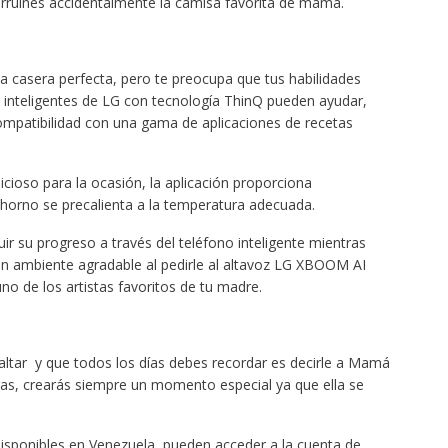
 arruines accidentalmente la camisa favorita de mamá.
casera perfecta, pero te preocupa que tus habilidades
os inteligentes de LG con tecnología ThinQ pueden ayudar,
 compatibilidad con una gama de aplicaciones de recetas
cioso para la ocasión, la aplicación proporciona
l horno se precalienta a la temperatura adecuada.
ir su progreso a través del teléfono inteligente mientras
n ambiente agradable al pedirle al altavoz LG XBOOM AI
no de los artistas favoritos de tu madre.
faltar y que todos los días debes recordar es decirle a Mamá
ras, crearás siempre un momento especial ya que ella se
disponibles en Venezuela, pueden acceder a la cuenta de