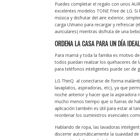
Puedes completar el regalo con unos A
excelentes modelos TONE Free de LG. Si 
música y disfrutar del aire exterior, sim
carga UVnano para recargar y refrescar (el
auriculares) mientras disfruta de una bebid
ORDENA LA CASA PARA UN DÍA IDEAL
Para mamá y toda la familia es motivo de
todos puedan realizar los quehaceres de 
para teléfonos inteligentes puede ser de 
LG ThinQ al conectarse de forma inalámbri
lavaplatos, aspiradoras, etc), ya que perm
noche anterior y hacer que la aspiradora r
mucho menos tiempo que si fueras de hab
aplicación también es útil para estar al ta
reordenar los suministros esenciales como
Hablando de ropa, las lavadoras inteligen
discernir automáticamente la suavidad de 