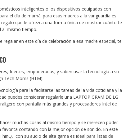
omésticos inteligentes o los dispositivos equipados con
al para el día de mamá; para esas madres a la vanguardia es
 regalo que le ofrezca una forma única de mostrar cuánto te
il al mismo tiempo.
e regalar en este día de celebración a esa madre especial, te
ICO
eres, fuertes, empoderadas, y saben usar la tecnología a su
gh Tech Moms (HTM).
logía para la facilitarse las tareas de la vida cotidiana y la
ividad puedes considerar regalarle una LAPTOP GRAM DE LG
aligero con pantalla más grandes y procesadores Intel de
hacer muchas cosas al mismo tiempo y se merecen poder
ca favorita contando con la mejor opción de sonido. En este
hinQ, con su audio de alta gama es ideal para listas de