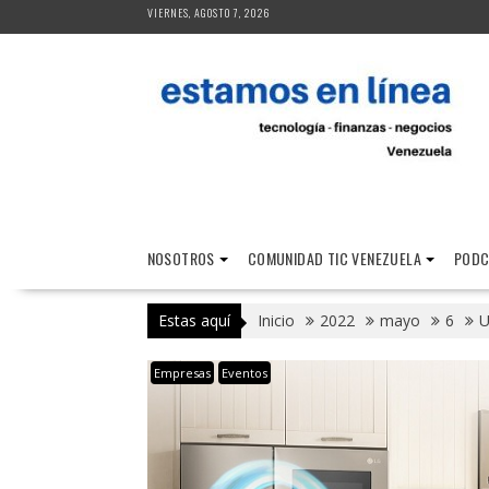
Saltar
VIERNES, AGOSTO 7, 2026
al
contenido
NOSOTROS
COMUNIDAD TIC VENEZUELA
PODC
Estas aquí
Inicio
2022
mayo
6
U
Empresas
Eventos