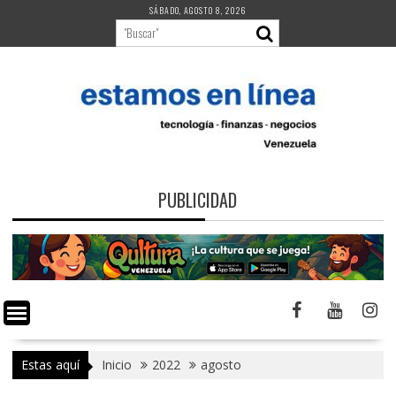
Saltar
SÁBADO, AGOSTO 8, 2026
al
contenido
PUBLICIDAD
Estas aquí
Inicio
2022
agosto