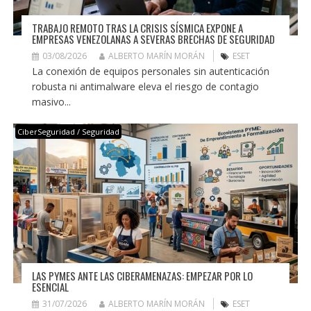
TRABAJO REMOTO TRAS LA CRISIS SÍSMICA EXPONE A
EMPRESAS VENEZOLANAS A SEVERAS BRECHAS DE SEGURIDAD
03/08/2026
ALBERTO MARÍN MORÁN
ESET
La conexión de equipos personales sin autenticación
robusta ni antimalware eleva el riesgo de contagio
masivo...
CiberSeguridad / Seguridad
LAS PYMES ANTE LAS CIBERAMENAZAS: EMPEZAR POR LO
ESENCIAL
31/07/2026
ALBERTO MARÍN MORÁN
ESET