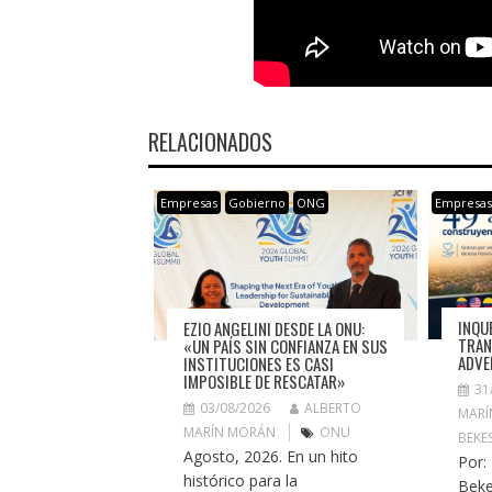
RELACIONADOS
Empresas
Gobierno
ONG
Empresa
INQU
EZIO ANGELINI DESDE LA ONU:
TRAN
«UN PAÍS SIN CONFIANZA EN SUS
ADVE
INSTITUCIONES ES CASI
IMPOSIBLE DE RESCATAR»
31
03/08/2026
ALBERTO
MARÍ
MARÍN MORÁN
ONU
BEKE
Agosto, 2026. En un hito
Por:
histórico para la
Beke