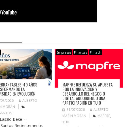
s
Empresas
Finanzas
Fintech
EBRANTABLES: 49 AÑOS
MAPFRE REFUERZA SU APUESTA
SFORMANDO LA
POR LA INNOVACIÓN Y
RSIDAD EN EVOLUCIÓN
DESARROLLO DEL NEGOCIO
DIGITAL ADQUIRIENDO UNA
/07/2026
ALBERTO
PARTICIPACIÓN EN TUIO
N MORÁN
31/07/2026
ALBERTO
SANTOS
MARÍN MORÁN
MAPFRE
,
 Laszlo Beke –
TUIO
Santos Recientemente,