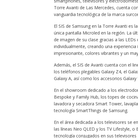
smartphones, televisores y electrodoméstic
Torre Avanti de Las Mercedes, cuenta con 
vanguardia tecnológica de la marca surco
El SIS de Samsung en la Torre Avanti es l
única pantalla Microled en la región. La 
de imagen de su clase gracias a las LEDs
individualmente, creando una experiencia 
impresionante, colores vibrantes y un mayo
Además, el SIS de Avanti cuenta con el li
los teléfonos plegables Galaxy Z4, el Galax
Galaxy A, así como los accesorios Galaxy
En el showroom dedicado a los electrodomé
Bespoke y Family Hub, los topes de cocin
lavadora y secadora Smart Tower, lavaplat
tecnología SmartThings de Samsung.
En el área dedicada a los televisores se 
las líneas Neo QLED y los TV Lifestyle, o E
tecnología conjugados en sus televisores