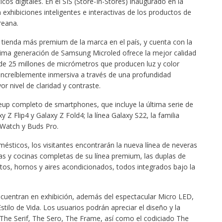
os digitales. En el SIS (Store-In-Stores) inaugurado en la
exhibiciones inteligentes e interactivas de los productos de
reana.
a tienda más premium de la marca en el país, y cuenta con la
última generación de Samsung Microled ofrece la mejor calidad
 de 25 millones de micrómetros que producen luz y color
increíblemente inmersiva a través de una profundidad
r nivel de claridad y contraste.
neup completo de smartphones, que incluye la última serie de
y Z Flip4 y Galaxy Z Fold4; la línea Galaxy S22, la familia
 Watch y Buds Pro.
sticos, los visitantes encontrarán la nueva línea de neveras
as y cocinas completas de su línea premium, las duplas de
os, hornos y aires acondicionados, todos integrados bajo la
encuentran en exhibición, además del espectacular Micro LED,
stilo de Vida. Los usuarios podrán apreciar el diseño y la
 The Serif, The Sero, The Frame, así como el codiciado The